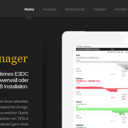
Home
Features
Screenshots
Updates
Kontakt
e deines E3DC
owerwall oder
Installation.
er einen aktuellen
omspeicher-Anlage.
aus welcher Quelle
Besitzer von TESLA
steuert ganz ohne