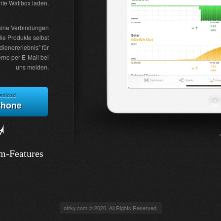
ente Wallbox laden.
keine Verbindungen
ie Produkte selbst
dienererlebnis" für
rne per E-Mail bei
uns melden.
wnload
Phone
um-Features
otrky.com © 2020. All Rights Reserved.